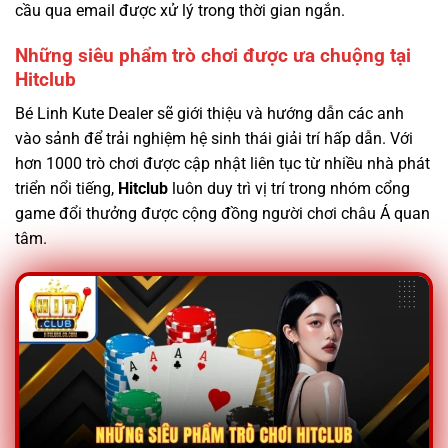
cầu qua email được xử lý trong thời gian ngắn.
Những siêu phẩm trò chơi được ưa chuộng tại
Hitclub
Bé Linh Kute Dealer sẽ giới thiệu và hướng dẫn các anh
vào sảnh để trải nghiệm hệ sinh thái giải trí hấp dẫn. Với
hơn 1000 trò chơi được cập nhật liên tục từ nhiều nhà phát
triển nổi tiếng,
Hitclub
luôn duy trì vị trí trong nhóm cổng
game đổi thưởng được cộng đồng người chơi châu Á quan
tâm.