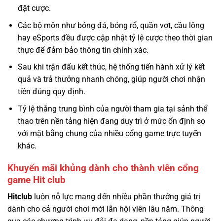
đặt cược.
Các bộ môn như bóng đá, bóng rổ, quần vợt, cầu lông
hay eSports đều được cập nhật tỷ lệ cược theo thời gian
thực để đảm bảo thông tin chính xác.
Sau khi trận đấu kết thúc, hệ thống tiến hành xử lý kết
quả và trả thưởng nhanh chóng, giúp người chơi nhận
tiền đúng quy định.
Tỷ lệ thắng trung bình của người tham gia tại sảnh thể
thao trên nền tảng hiện đang duy trì ở mức ổn định so
với mặt bằng chung của nhiều cổng game trực tuyến
khác.
Khuyến mãi khủng dành cho thành viên cổng
game Hit club
Hitclub
luôn nỗ lực mang đến nhiều phần thưởng giá trị
dành cho cả người chơi mới lẫn hội viên lâu năm. Thông