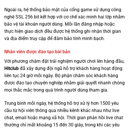
Ngoài ra, hệ thống bảo mật của cổng game sử dụng công
nghệ SSL 256 bit kết hợp với cơ chế xác minh hai lớp nhằm
bảo vệ tài khoản người dùng. Mỗi lần đăng nhập hoặc
thực hiện giao dịch đều được hệ thống ghi nhận thời gian
và địa điểm truy cập để đảm bảo tính minh bạch.
Nhân viên được đào tạo bài bản
Với phương châm đặt trải nghiệm người chơi lên hàng đầu,
Hitclub
đã xây dựng đội ngũ hỗ trợ khách hàng hoạt động
liên tục 24 giờ mỗi ngày. Bộ phận chăm sóc khách hàng
được đào tạo chuyên nghiệp nhằm giải quyết nhanh chóng
mọi thắc mắc trong quá trình người dùng tham gia.
Trung bình mỗi ngày, hệ thống hỗ trợ xử lý hơn 1500 yêu
cầu từ hội viên thông qua nhiều kênh khác nhau như live
chat, email hoặc mạng xã hội. Thời gian phản hồi live chat
thường chỉ mất khoảng 15 đến 30 giây, trong khi các yêu