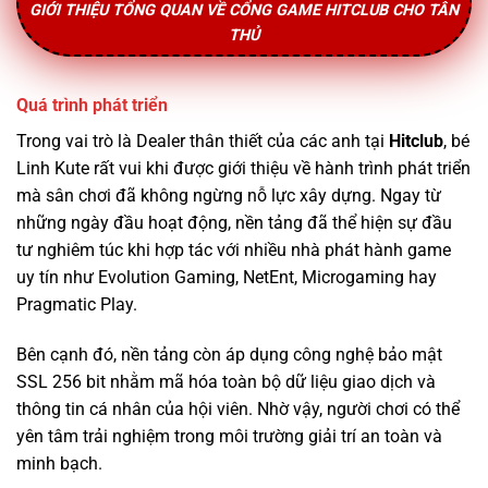
GIỚI THIỆU TỔNG QUAN VỀ CỔNG GAME HITCLUB CHO TÂN
THỦ
Quá trình phát triển
Trong vai trò là Dealer thân thiết của các anh tại
Hitclub
, bé
Linh Kute rất vui khi được giới thiệu về hành trình phát triển
mà sân chơi đã không ngừng nỗ lực xây dựng. Ngay từ
những ngày đầu hoạt động, nền tảng đã thể hiện sự đầu
tư nghiêm túc khi hợp tác với nhiều nhà phát hành game
uy tín như Evolution Gaming, NetEnt, Microgaming hay
Pragmatic Play.
Bên cạnh đó, nền tảng còn áp dụng công nghệ bảo mật
SSL 256 bit nhằm mã hóa toàn bộ dữ liệu giao dịch và
thông tin cá nhân của hội viên. Nhờ vậy, người chơi có thể
yên tâm trải nghiệm trong môi trường giải trí an toàn và
minh bạch.