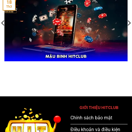
18
Th3
GIỚI THIỆU HITCLUB
Chính sách bảo mật
Điều khoản và điều kiện