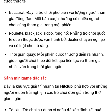
cược thực tế.
Baccarat: Đây là trò chơi phổ biến với lượng người tham
gia đông đảo. Mỗi bàn cược thường có nhiều người
chơi cùng tham gia trong một phiên.
Roulette, blackjack, sicbo, rồng hổ: Những trò chơi quốc
tế quen thuộc được vận hành bởi dealer chuyên nghiệp
và có luật chơi rõ ràng.
Thời gian quay: Mỗi phiên cược thường diễn ra nhanh,
giúp người chơi theo dõi kết quả liên tục và tham gia
nhiều ván trong thời gian ngắn.
Sảnh minigame đặc sắc
Đây là khu vực giải trí nhanh tại
Hitclub
, phù hợp với những
người muốn trải nghiệm các trò chơi đơn giản trong thời
gian ngắn.
Tài xỉu: Trò chơi sử dụng xí ngầu để xác định kết quả,