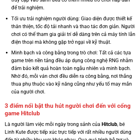
để trải nghiệm.
Tối ưu trải nghiệm người dùng: Giao diện được thiết kế
thân thiện, tốc độ tải nhanh và thao tác đơn giản. Người
chơi có thể tham gia giải trí dễ dàng trên cả máy tính lẫn
điện thoại mà không gặp trở ngại về kỹ thuật.
Minh bạch và công bằng trong trò chơi: Tất cả các tựa
game trên nền tảng đều áp dụng công nghệ RNG nhằm
đảm bảo kết quả hoàn toàn ngẫu nhiên và minh bạch.
Nhờ đó, mỗi ván chơi đều diễn ra công bằng, nơi thắng
thua phụ thuộc vào kỹ năng cũng như yếu tố may mắn
của người chơi.
3 điểm nổi bật thu hút người chơi đến với cổng
game Hitclub
Là người làm việc mỗi ngày trong sảnh của
Hitclub
, bé
Linh Kute được tiếp xúc trực tiếp với rất nhiều người dùng
đến từ nhiều khu vực khác nhau. Qua quá trình hỗ trợ và